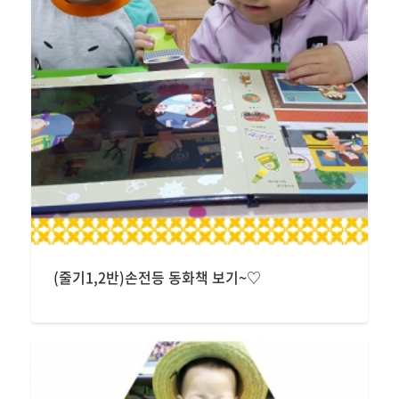
(줄기1,2반)손전등 동화책 보기~♡