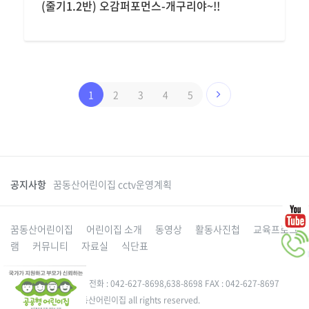
(줄기1.2반) 오감퍼포먼스-개구리야~!!
1
2
3
4
5
공지사항
꿈동산어린이집 cctv운영계획
꿈동산어린이집
어린이집 소개
동영상
활동사진첩
교육프로그
램
커뮤니티
자료실
식단표
대전 동구 성동로 49-5 전화 : 042-627-8698,638-8698 FAX : 042-627-8697
Copyright 2015. 꿈동산어린이집 all rights reserved.