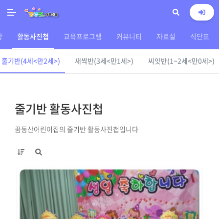
상
활동사진첩
교육프로그램
커뮤니티
자료실
식단표
줄기반(4세<만2세>)
새싹반(3세<만1세>)
씨앗반(1~2세<만0세>)
줄기반 활동사진첩
꿈동산어린이집의 줄기반 활동사진첩입니다