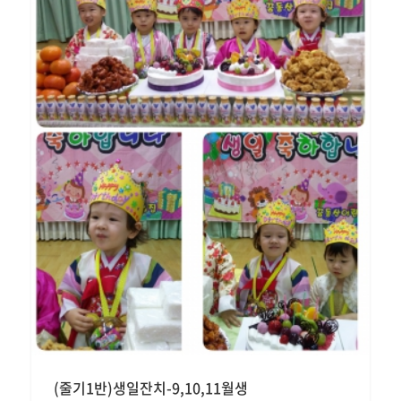
(줄기1반)생일잔치-9,10,11월생