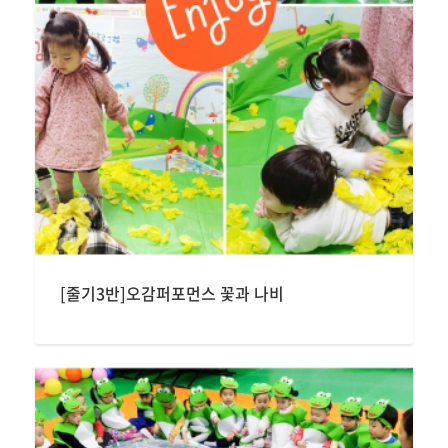
[줄기3반]오감퍼포먼스 꽃과 나비