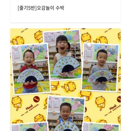
[줄기5반]오감놀이 수박