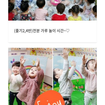
(줄기2,4반)전분 가루 놀이 시간~♡