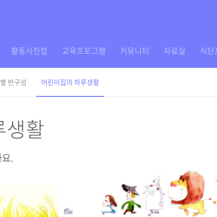
활동사진첩
교육프로그램
커뮤니티
자료실
식단
별 반구성
어린이집의 하루생활
루생활
요.