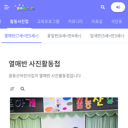
상
활동사진첩
교육프로그램
커뮤니티
자료실
식단표
열매반(7세<만5세>)
꽃잎반(6세<만4세>)
잎새반(5세<만3세>)
열매반 사진활동첩
꿈동산어린이집의 열매반 사진활동첩입니다