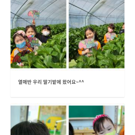
열매반 우리 딸기밭에 왔어요~^^