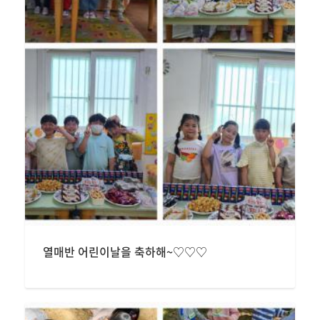
열매반 어린이날을 축하해~♡♡♡