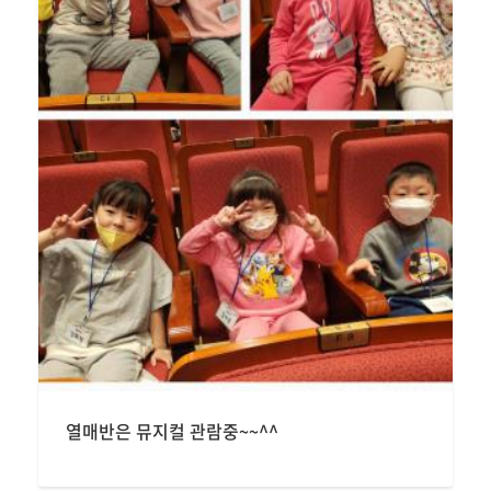
열매반은 뮤지컬 관람중~~^^