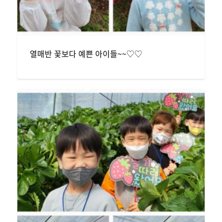
열매반 꽃보다 예쁜 아이들~~♡♡