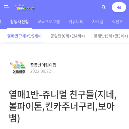
상
활동사진첩
교육프로그램
커뮤니티
자료실
식단표
열매반(7세<만5세>)
꽃잎반(6세<만4세>)
잎새반(5세<만3세>)
꿈동산어린이집
2022.09.22
열매1반-쥬니멀 친구들(지네,
볼파이톤,킨카주너구리,보아
뱀)