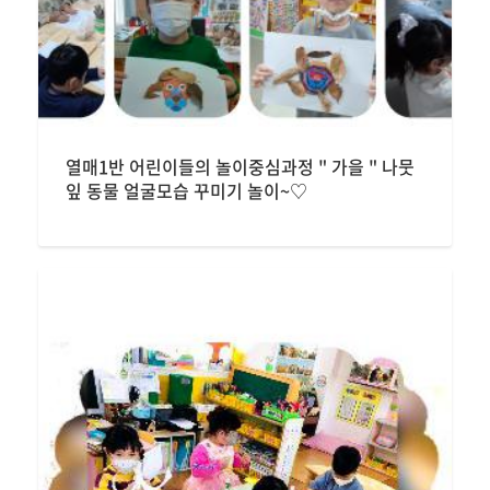
열매1반 어린이들의 놀이중심과정 " 가을 " 나뭇
잎 동물 얼굴모습 꾸미기 놀이~♡