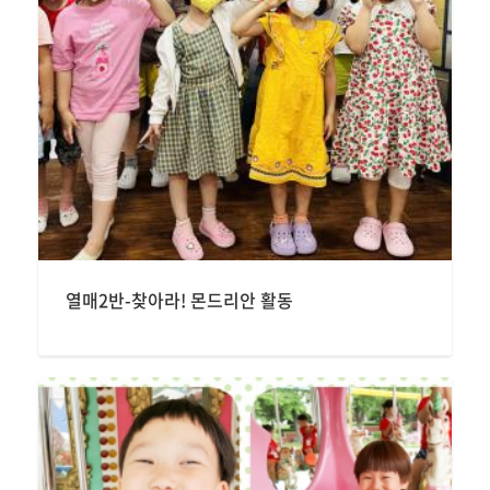
열매2반-찾아라! 몬드리안 활동