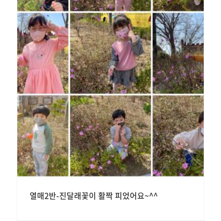
열매2반-진달래꽃이 활짝 피었어요~^^