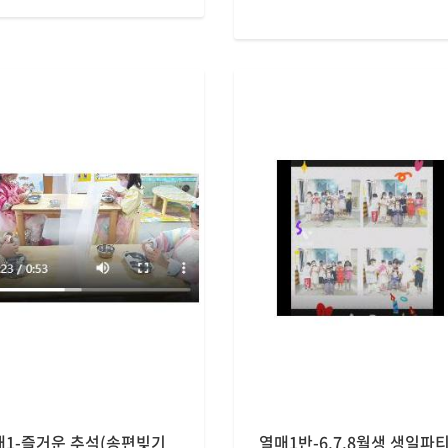
매1-즐거운 추석(송편빚기
열매1반-6.7.8월생 생일파