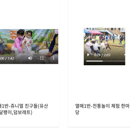
매1반-쥬니멀 친구들(유산
열매1반-전통놀이 체험 한마
,달팽이,덤보레트)
당