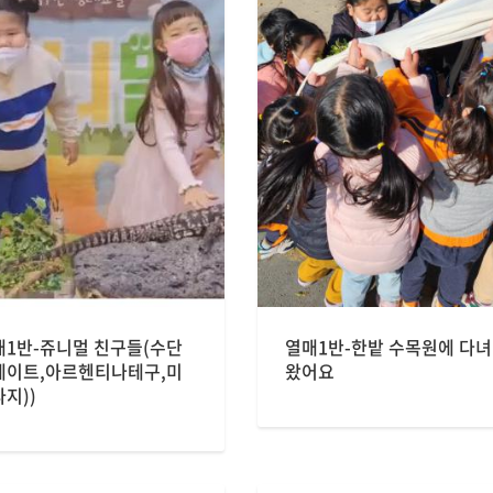
매1반-쥬니멀 친구들(수단
열매1반-한밭 수목원에 다녀
레이트,아르헨티나테구,미
왔어요
지))