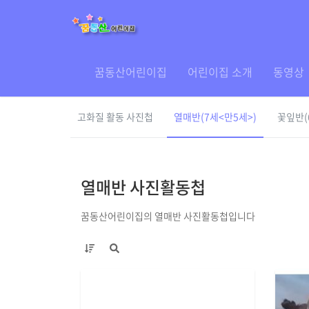
꿈동산어린이집
어린이집 소개
동영상
고화질 활동 사진첩
열매반(7세<만5세>)
꽃잎반(
열매반 사진활동첩
꿈동산어린이집의 열매반 사진활동첩입니다