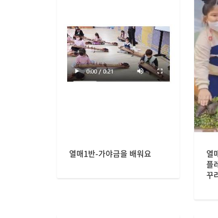
열매1반-가야금을 배워요
열
플
꾸라