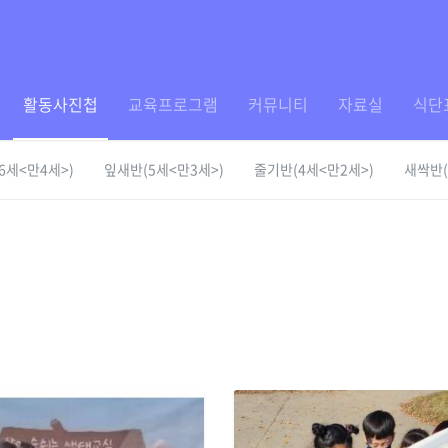
활동사진첩
교육프로그램
커뮤니티
자료실
식단
6세<만4세>)
잎새반(5세<만3세>)
줄기반(4세<만2세>)
새싹반(