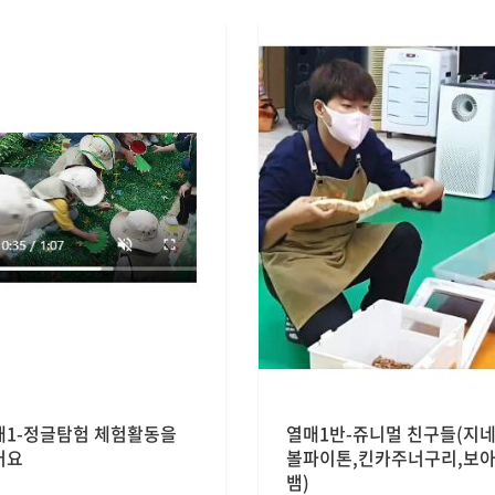
매1-정글탐험 체험활동을
열매1반-쥬니멀 친구들(지네
어요
볼파이톤,킨카주너구리,보
뱀)