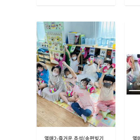
열매2-즐거운 추석(송편빚기
열