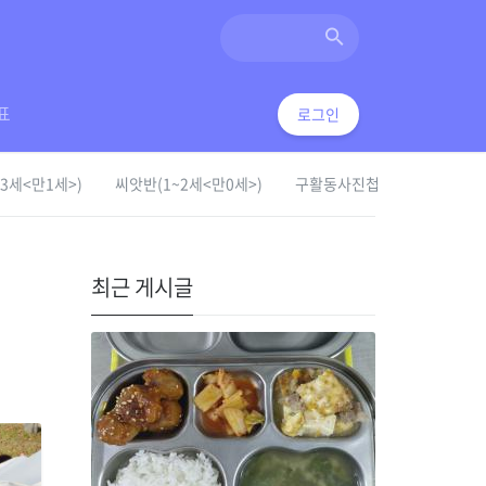
표
로그인
3세<만1세>)
씨앗반(1~2세<만0세>)
구활동사진첩
최근 게시글