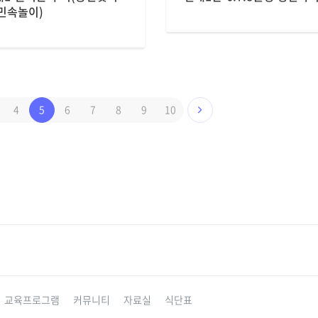
 민속놀이)
4
5
6
7
8
9
10
교육프로그램
커뮤니티
자료실
식단표