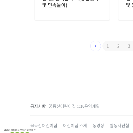
및 민속놀이)
및
1
2
3
공지사항
꿈동산어린이집 cctv운영계획
꿈동산어린이집
어린이집 소개
동영상
활동사진첩