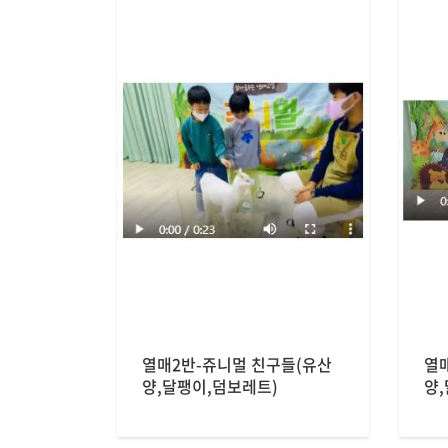
열매2반-쥬니멀 친구들(유산
열
양,달팽이,덤보레트)
양