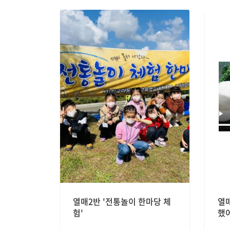
열매2반 '전통놀이 한마당 체
열
험'
했