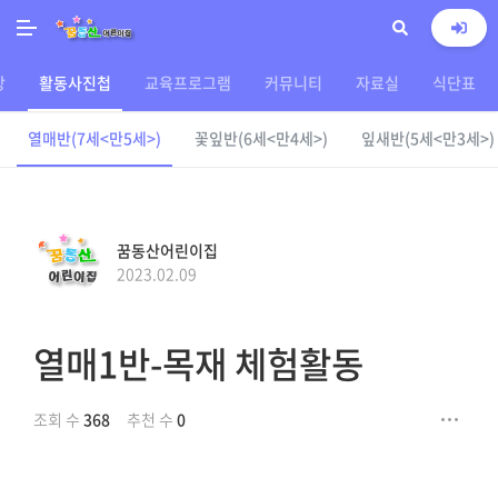
상
활동사진첩
교육프로그램
커뮤니티
자료실
식단표
열매반(7세<만5세>)
꽃잎반(6세<만4세>)
잎새반(5세<만3세>)
꿈동산어린이집
2023.02.09
열매1반-목재 체험활동
조회 수
368
추천 수
0