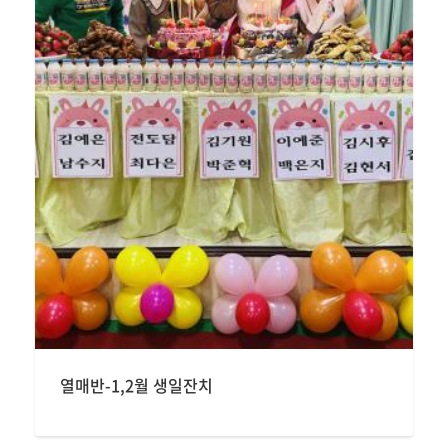
열매반-1,2월 생일잔치