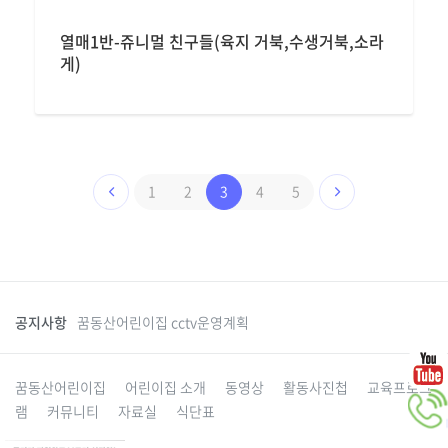
열매1반-쥬니멀 친구들(육지 거북,수생거북,소라
게)
1
2
3
4
5
공지사항
꿈동산어린이집 cctv운영계획
꿈동산어린이집
어린이집 소개
동영상
활동사진첩
교육프로그
램
커뮤니티
자료실
식단표