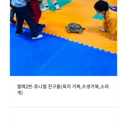
열매2반-쥬니멀 친구들(육지 거북,수생거북,소라
게)