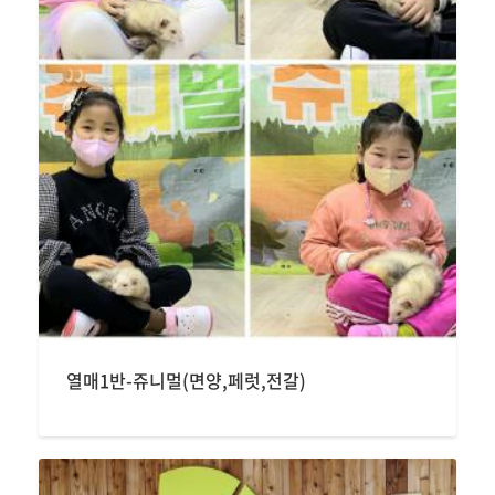
열매1반-쥬니멀(면양,페럿,전갈)