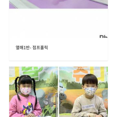
열매1반- 점프홀릭