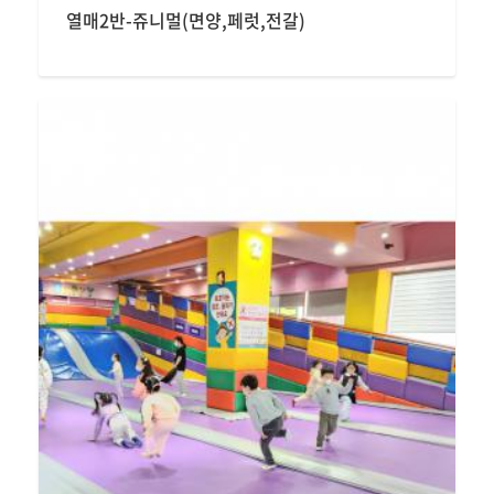
열매2반-쥬니멀(면양,페럿,전갈)