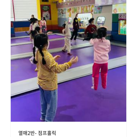
열매2반- 점프홀릭