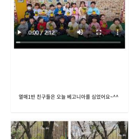
열매1반 친구들은 오늘 베고니아를 심었어요~^^