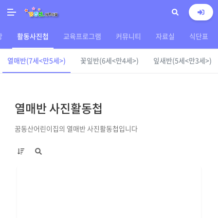
상
활동사진첩
교육프로그램
커뮤니티
자료실
식단표
열매반(7세<만5세>)
꽃잎반(6세<만4세>)
잎새반(5세<만3세>)
열매반 사진활동첩
꿈동산어린이집의 열매반 사진활동첩입니다