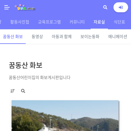
상
활동사진첩
교육프로그램
커뮤니티
자료실
식단표
꿈동산 화보
동영상
아동과 함께
보이는동화
애니메이션
꿈동산 화보
꿈동산어린이집의 화보게시판입니다