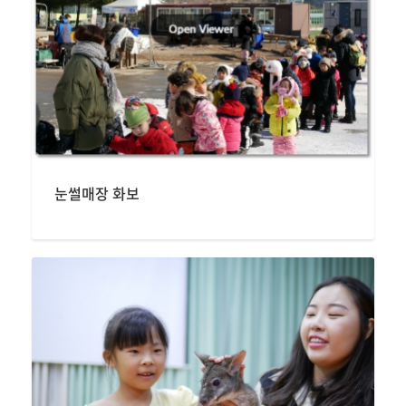
눈썰매장 화보