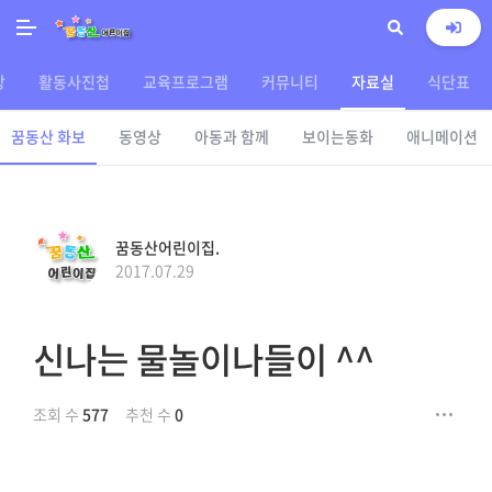
상
활동사진첩
교육프로그램
커뮤니티
자료실
식단표
꿈동산 화보
동영상
아동과 함께
보이는동화
애니메이션
꿈동산어린이집.
2017.07.29
신나는 물놀이나들이 ^^
조회 수
577
추천 수
0