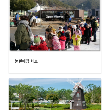
눈썰매장 화보