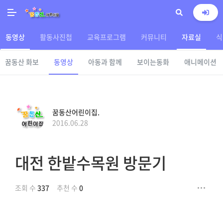
동영상
활동사진첩
교육프로그램
커뮤니티
자료실
식
꿈동산 화보
동영상
아동과 함께
보이는동화
애니메이션
꿈동산어린이집.
2016.06.28
대전 한밭수목원 방문기
조회 수
337
추천 수
0