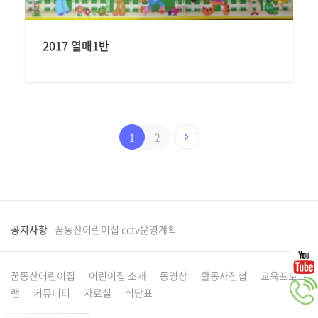
2017 열매1반
1
2
공지사항
꿈동산어린이집 cctv운영계획
꿈동산어린이집
어린이집 소개
동영상
활동사진첩
교육프로그
램
커뮤니티
자료실
식단표