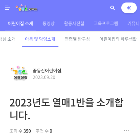
어린이집 소개
동영상
활동사진첩
교육프로그램
커뮤니
생님 소개
아동 및 담임소개
연령별 반구성
어린이집의 하루생활
꿈동산어린이집.
2023.09.20
2023년도 열매1반을 소개합
니다.
조회 수
350
추천 수
0