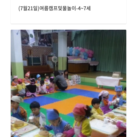
(7월21일)여름캠프및물놀이-4~7세