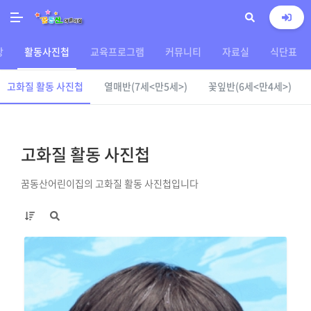
상
활동사진첩
교육프로그램
커뮤니티
자료실
식단표
고화질 활동 사진첩
열매반(7세<만5세>)
꽃잎반(6세<만4세>)
고화질 활동 사진첩
꿈동산어린이집의 고화질 활동 사진첩입니다