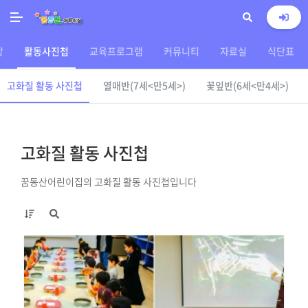
상
활동사진첩
교육프로그램
커뮤니티
자료실
식단표
고화질 활동 사진첩
열매반(7세<만5세>)
꽃잎반(6세<만4세>)
고화질 활동 사진첩
꿈동산어린이집의 고화질 활동 사진첩입니다