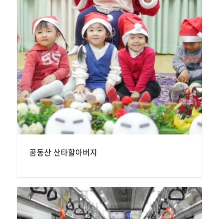
꿈동산 산타할아버지