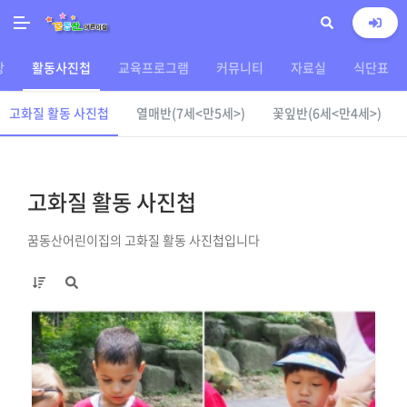
상
활동사진첩
교육프로그램
커뮤니티
자료실
식단표
고화질 활동 사진첩
열매반(7세<만5세>)
꽃잎반(6세<만4세>)
고화질 활동 사진첩
꿈동산어린이집의 고화질 활동 사진첩입니다