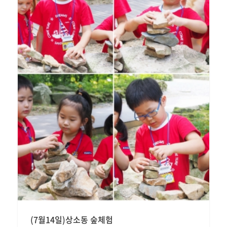
(7월14일)상소동 숲체험