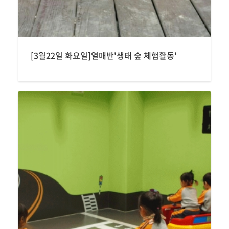
[3월22일 화요일]열매반'생태 숲 체험활동'