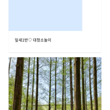
잎새1반♡ 대청소놀이