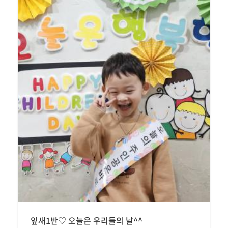
잎새1반♡ 오늘은 우리들의 날^^