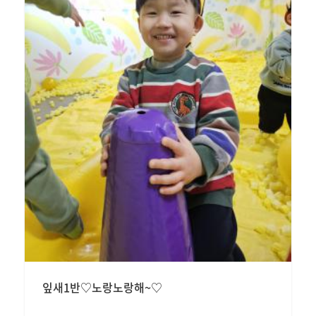
잎새1반♡노랑노랑해~♡