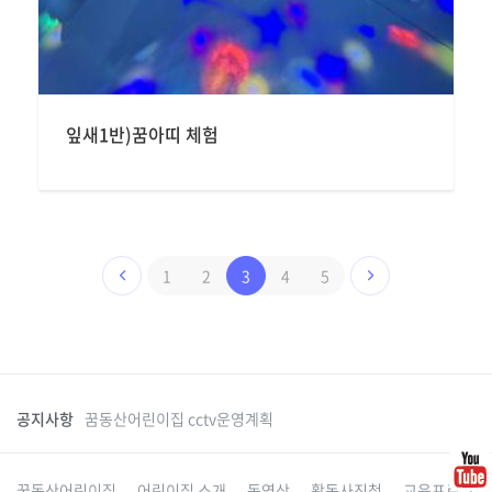
잎새1반)꿈아띠 체험
1
2
3
4
5
공지사항
꿈동산어린이집 cctv운영계획
꿈동산어린이집
어린이집 소개
동영상
활동사진첩
교육프로그