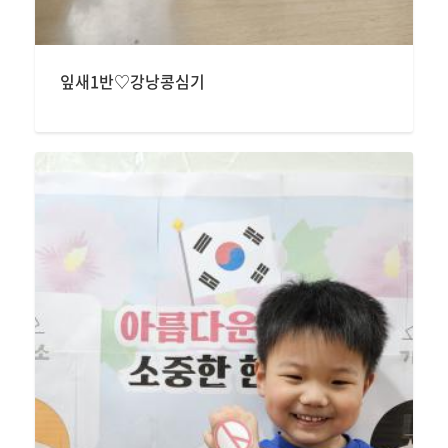
잎새1반♡강낭콩심기