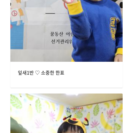
잎새1반 ♡ 소중한 한표