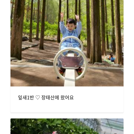
잎새1반 ♡ 장태산에 왔어요