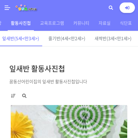
상
활동사진첩
교육프로그램
커뮤니티
자료실
식단표
잎새반(5세<만3세>)
줄기반(4세<만2세>)
새싹반(3세<만1세>)
잎새반 활동사진첩
꿈동산어린이집의 잎새반 활동사진첩입니다