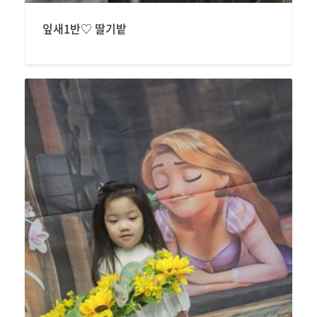
잎새1반♡ 딸기밭