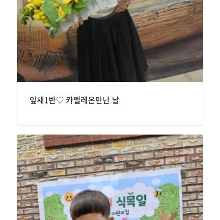
잎새1반♡ 카멜레온만난 날