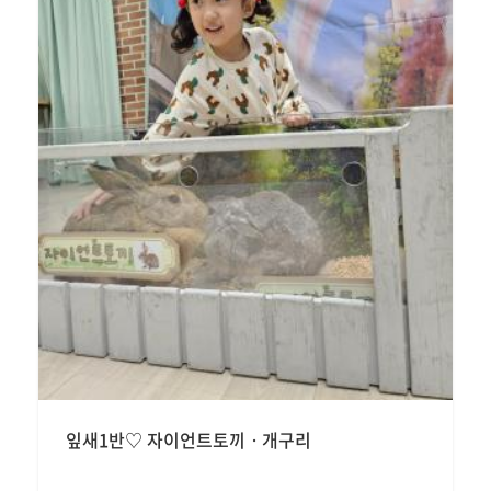
잎새1반♡ 자이언트토끼ㆍ개구리