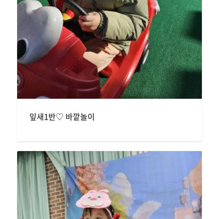
잎새1반♡ 바깥놀이