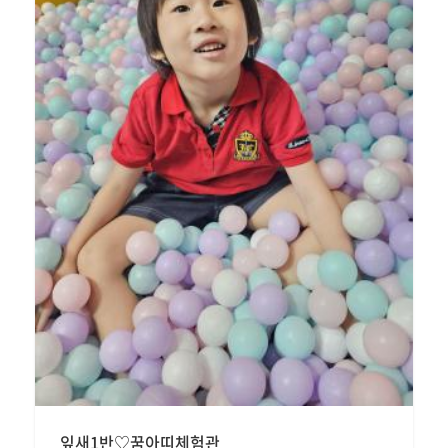
잎새1반♡꿈아띠체험관