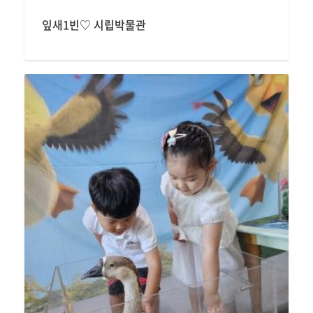
잎새1빈♡ 시립박물관