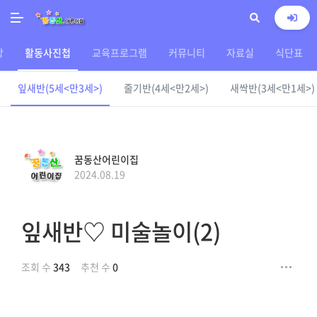
상
활동사진첩
교육프로그램
커뮤니티
자료실
식단표
잎새반(5세<만3세>)
줄기반(4세<만2세>)
새싹반(3세<만1세>)
꿈동산어린이집
2024.08.19
잎새반♡ 미술놀이(2)
조회 수
343
추천 수
0