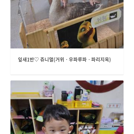
잎새1반♡ 쥬니멀(거위ㆍ우파루파ㆍ파리지옥)