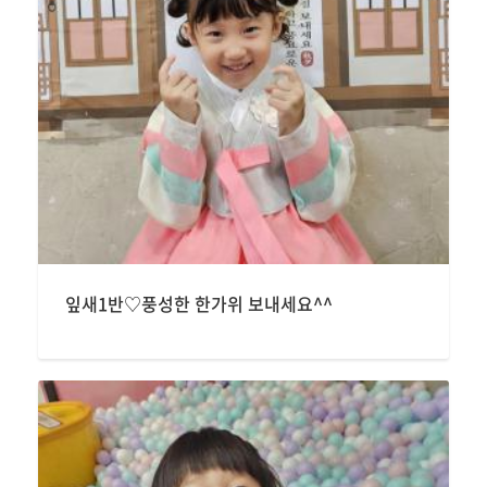
잎새1반♡풍성한 한가위 보내세요^^