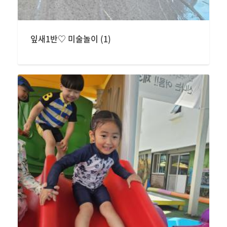
잎새1반♡ 미술놀이 (1)