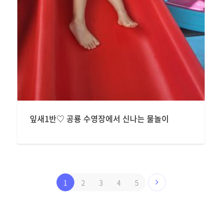
잎새1반♡ 공룡 수영장에서 신나는 물놀이
1
2
3
4
5