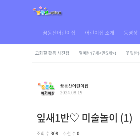
꿈동산어린이집
어린이집 소개
동영상
고화질 활동 사진첩
열매반(7세<만5세>)
꽃잎반(
꿈동산어린이집
2024.08.19
잎새1반♡ 미술놀이 (1)
조회 수
308
추천 수
0