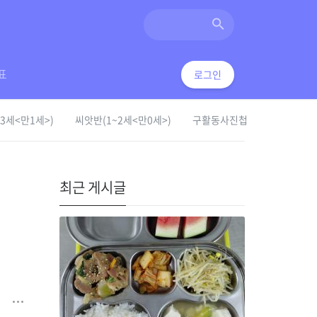
표
로그인
3세<만1세>)
씨앗반(1~2세<만0세>)
구활동사진첩
최근 게시글