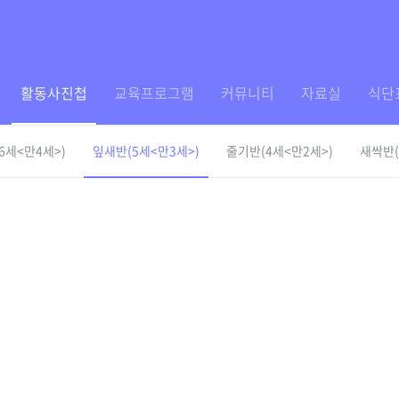
활동사진첩
교육프로그램
커뮤니티
자료실
식단
6세<만4세>)
잎새반(5세<만3세>)
줄기반(4세<만2세>)
새싹반(