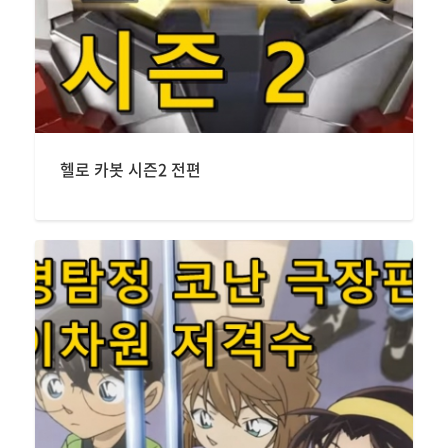
헬로 카봇 시즌2 전편