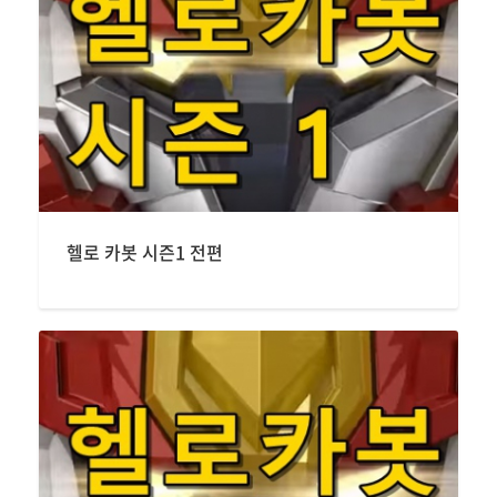
헬로 카봇 시즌1 전편