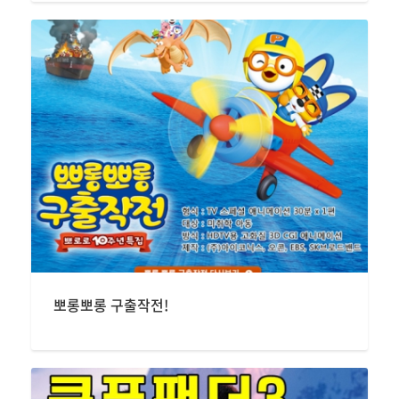
뽀롱뽀롱 구출작전!