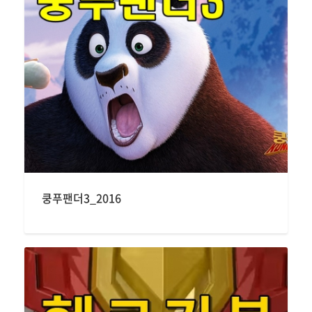
쿵푸팬더3_2016