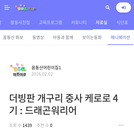
상
활동사진첩
교육프로그램
커뮤니티
자료실
식단표
꿈동산 화보
동영상
아동과 함께
보이는동화
애니메이션
꿈동산어린이집1
2016.02.02
더빙판 개구리 중사 케로로 4
기 : 드래곤워리어
조회 수
1439
추천 수
0