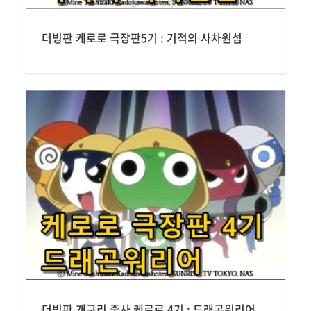
더빙판 케로로 극장판5기 : 기적의 사차원섬
더빙판 개구리 중사 케로로 4기 : 드래곤워리어