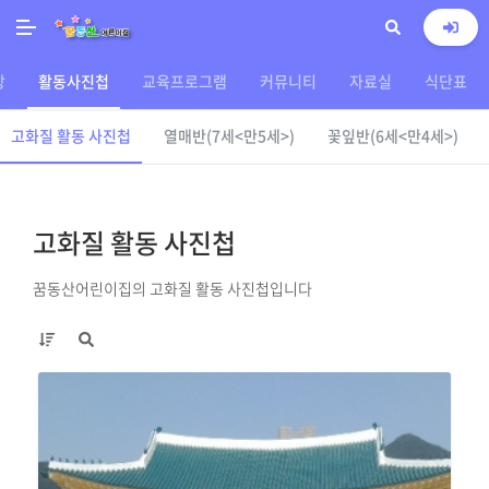
상
활동사진첩
교육프로그램
커뮤니티
자료실
식단표
고화질 활동 사진첩
열매반(7세<만5세>)
꽃잎반(6세<만4세>)
고화질 활동 사진첩
꿈동산어린이집의 고화질 활동 사진첩입니다